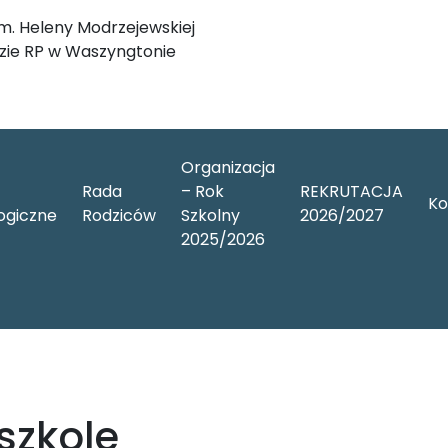
im. Heleny Modrzejewskiej
ie RP w Waszyngtonie
Organizacja
Rada
– Rok
REKRUTACJA
Ko
ogiczne
Rodziców
Szkolny
2026/2027
2025/2026
szkole