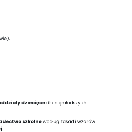
wie).
oddziały dziecięce
dla najmłodszych
adectwo szkolne
według zasad i wzorów
j
.