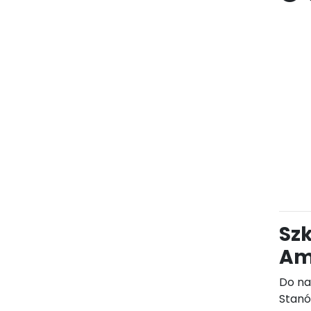
Szk
Am
Do na
Stanó