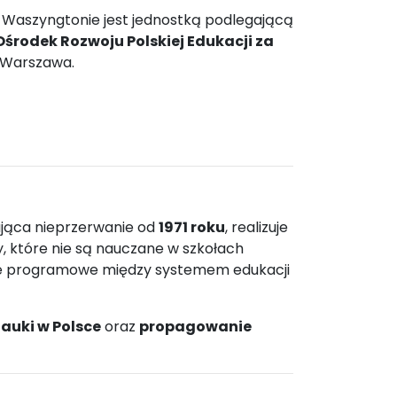
w Waszyngtonie jest jednostką podlegającą
Ośrodek Rozwoju Polskiej Edukacji za
6 Warszawa.
łająca nieprzerwanie od
1971 roku
, realizuje
, które nie są nauczane w szkołach
ice programowe między systemem edukacji
auki w Polsce
oraz
propagowanie