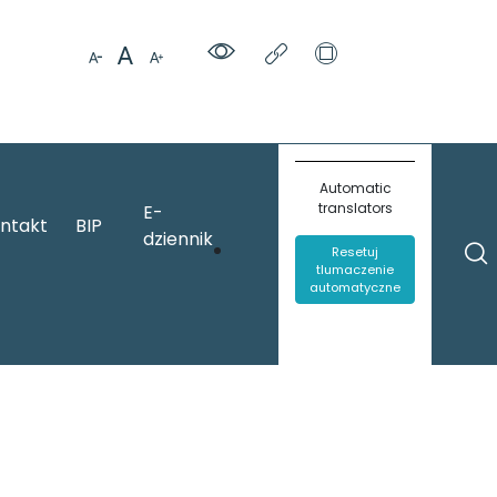
Automatic
translators
E-
ntakt
BIP
dziennik
Resetuj
tlumaczenie
automatyczne