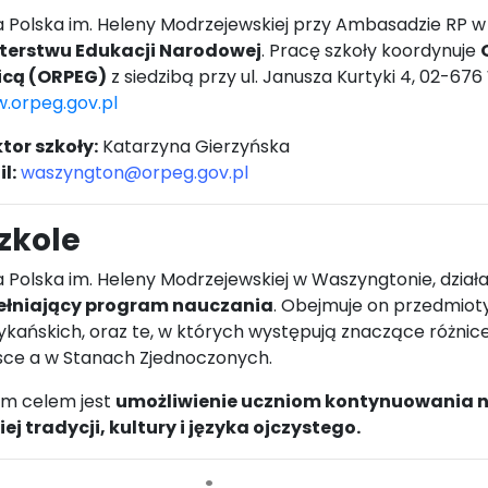
a Polska im. Heleny Modrzejewskiej przy Ambasadzie RP 
sterstwu Edukacji Narodowej
. Pracę szkoły koordynuje
icą (ORPEG)
z siedzibą przy ul. Janusza Kurtyki 4, 02-67
.orpeg.gov.pl
tor szkoły:
Katarzyna Gierzyńska
l:
waszyngton@orpeg.gov.pl
zkole
a Polska im. Heleny Modrzejewskiej w Waszyngtonie, dzia
ełniający program nauczania
. Obejmuje on przedmioty
kańskich, oraz te, w których występują znaczące różn
sce a w Stanach Zjednoczonych.
m celem jest
umożliwienie uczniom kontynuowania n
iej tradycji, kultury i języka ojczystego.