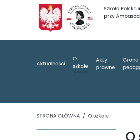
Szkoła Polska 
przy Ambasadz
O
Akty
Grono
Aktualności
szkole
prawne
pedag
STRONA GŁÓWNA
/
O szkole
O 