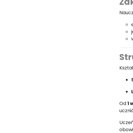
Za
Naucz
Str
Kszta
Od
1 
uczni
Uczeń
obowi