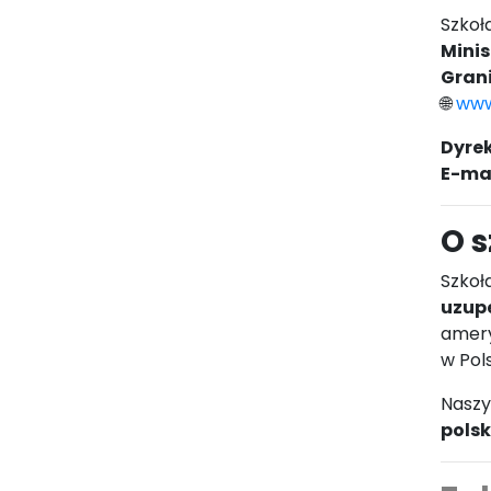
Szkoł
Mini
Gran
🌐
www
Dyrek
E-mai
O s
Szkoł
uzup
amery
w Pol
Naszy
polsk