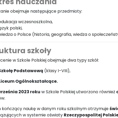
kres nauczania
anie obejmuje następujące przedmioty:
edukacja wczesnoszkolna,
język polski,
wiedza o Polsce (historia, geografia, wiedza o społeczeńst
uktura szkoły
łcenie w Szkole Polskiej obejmuje dwa typy szkół:
Szkołę Podstawową
(klasy I–VIII),
Liceum Ogólnokształcące.
września 2023 roku
w Szkole Polskiej utworzono również
ów.
 kończący naukę w danym roku szkolnym otrzymuje
świ
ązujących w systemie oświaty
Rzeczypospolitej Polskie